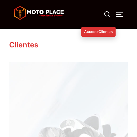
Saltar
Buscar:
al
ALTERN
contenido
Acceso Clientes
Clientes