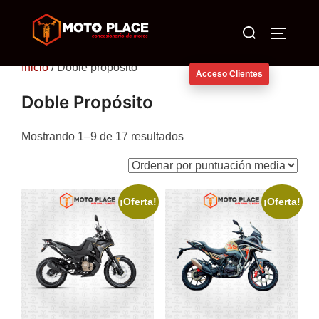
Saltar
Buscar:
al
ALTERN
contenido
Inicio
/ Doble propósito
Acceso Clientes
Doble Propósito
Ordenado
Mostrando 1–9 de 17 resultados
por
puntuación
media
¡Oferta!
¡Oferta!