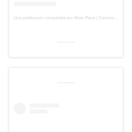
Una publicación compartida por Moto Place | Concesionario de motocicletas | Motos nuevas (@motoplace.ec)