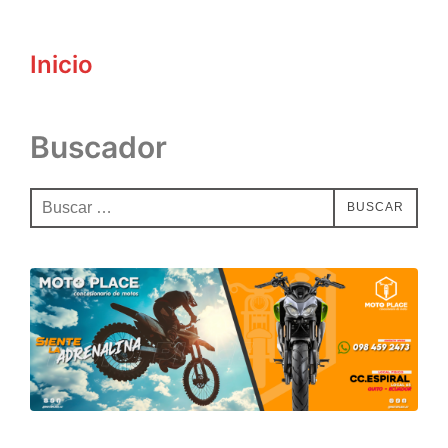
para
ver
Inicio
el
contenido
Buscador
Buscar:
BUSCAR