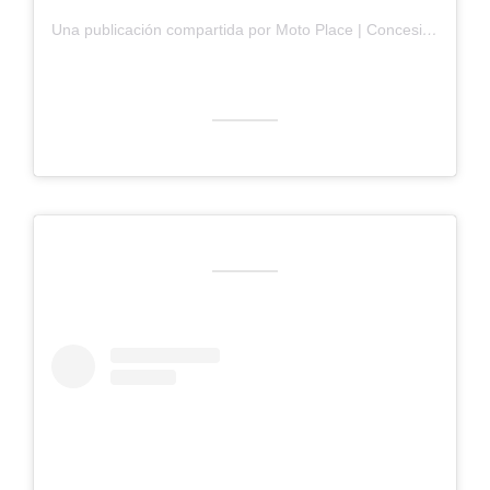
Una publicación compartida por Moto Place | Concesionario de motocicletas | Motos nuevas (@motoplace.ec)