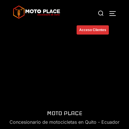
Saltar
Buscar:
al
ALTERN
contenido
Acceso Clientes
MOTO PLACE
Concesionario de motocicletas en Quito - Ecuador