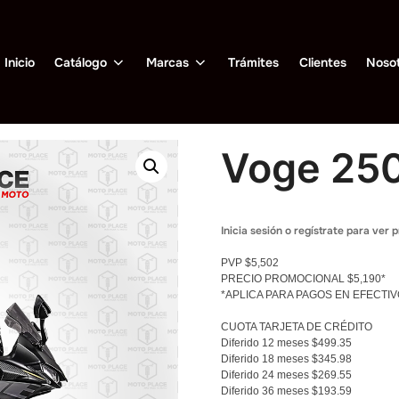
Inicio
Catálogo
Marcas
Trámites
Clientes
Nosot
Voge 250
Inicia sesión o regístrate para ver 
PVP $5,502
PRECIO PROMOCIONAL $5,190*
*APLICA PARA PAGOS EN EFECTI
CUOTA TARJETA DE CRÉDITO
Diferido 12 meses $499.35
Diferido 18 meses $345.98
Diferido 24 meses $269.55
Diferido 36 meses $193.59