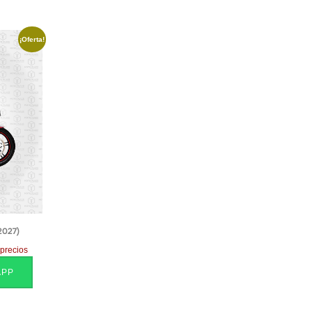
¡Oferta!
2027)
 precios
APP