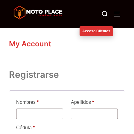
Saltar
Buscar:
al
ALTERN
contenido
Acceso Clientes
My Account
Registrarse
Nombres
*
Apellidos
*
Cédula
*