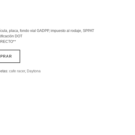
ula, placa, fondo vial GADPP, impuesto al rodaje, SPPAT
ificación DOT
IRECTO**
MPRAR
uetas:
cafe racer
,
Daytona