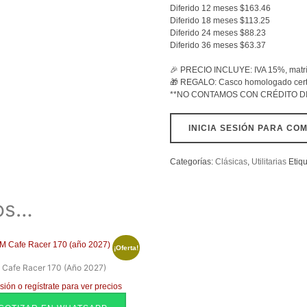
Diferido 12 meses $163.46
Diferido 18 meses $113.25
Diferido 24 meses $88.23
Diferido 36 meses $63.37
🎉 PRECIO INCLUYE: IVA 15%, matríc
🎁 REGALO: Casco homologado cert
**NO CONTAMOS CON CRÉDITO D
INICIA SESIÓN PARA CO
Categorías:
Clásicas
,
Utilitarias
Etiq
os…
¡Oferta!
 Cafe Racer 170 (año 2027)
esión o regístrate para ver precios