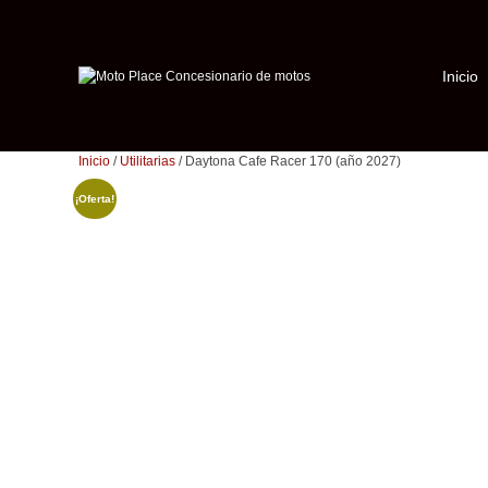
Saltar
al
contenido
Inicio
Inicio
/
Utilitarias
/ Daytona Cafe Racer 170 (año 2027)
¡Oferta!