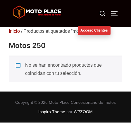
Saltar
Buscar:
al
ALTERN
contenido
Acceso Clientes
Inicio
/ Productos etiquetados “motos 250”
Motos 250
No se han encontrado productos que
coincidan con tu selección.
Copyright © 2026 Moto Place Concesionario de motos
Inspiro Theme
por
WPZOOM