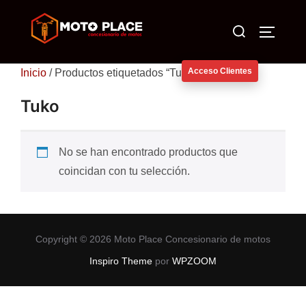
Saltar
Buscar:
al
ALTERN
contenido
Acceso Clientes
Inicio
/ Productos etiquetados “Tuko”
Tuko
No se han encontrado productos que
coincidan con tu selección.
Copyright © 2026 Moto Place Concesionario de motos
Inspiro Theme
por
WPZOOM