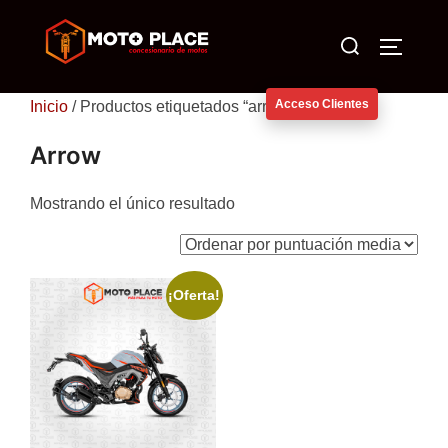
Saltar
Buscar:
al
ALTERN
contenido
Acceso Clientes
Inicio
/ Productos etiquetados “arrow”
Arrow
Mostrando el único resultado
¡Oferta!