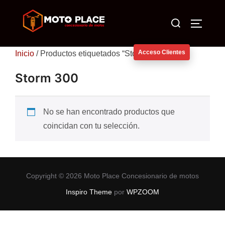
Saltar
Buscar:
al
ALTERN
contenido
Acceso Clientes
Inicio
/ Productos etiquetados “Storm 300”
Storm 300
No se han encontrado productos que
coincidan con tu selección.
Copyright © 2026 Moto Place Concesionario de motos
Inspiro Theme
por
WPZOOM