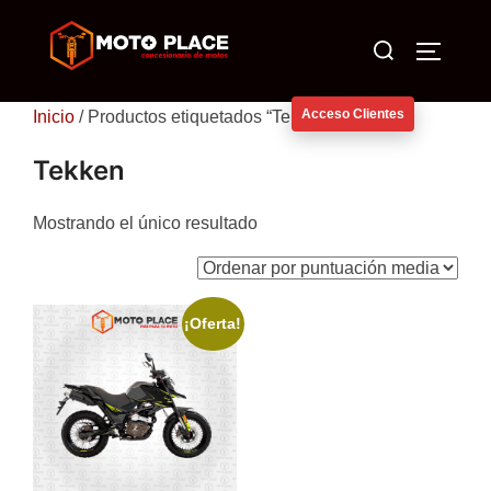
Saltar
Buscar:
al
ALTERN
contenido
Acceso Clientes
Inicio
/ Productos etiquetados “Tekken”
Tekken
Mostrando el único resultado
¡Oferta!